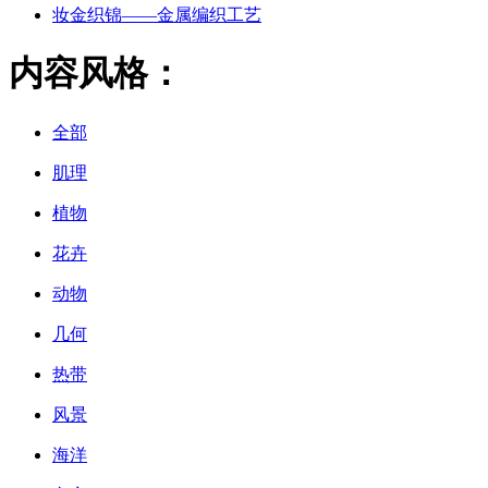
妆金织锦——金属编织工艺
内容风格：
全部
肌理
植物
花卉
动物
几何
热带
风景
海洋