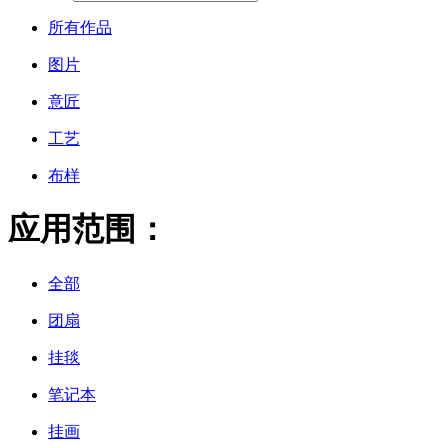
所有作品
图片
意匠
工艺
布样
应用范围：
全部
团扇
挂毯
笔记本
挂画