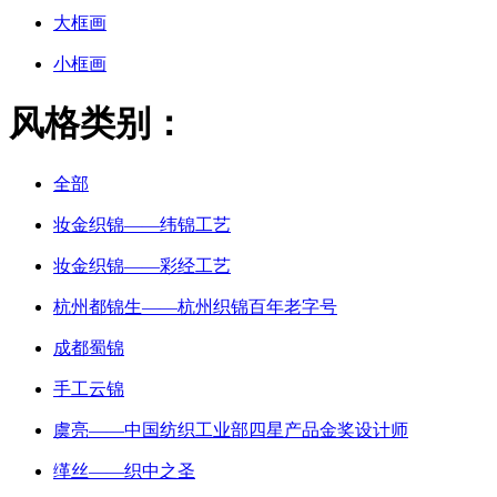
大框画
小框画
风格类别：
全部
妆金织锦——纬锦工艺
妆金织锦——彩经工艺
杭州都锦生——杭州织锦百年老字号
成都蜀锦
手工云锦
虞亮——中国纺织工业部四星产品金奖设计师
缂丝——织中之圣