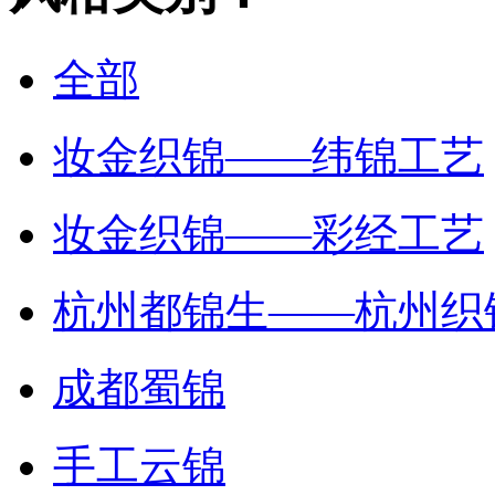
全部
妆金织锦——纬锦工艺
妆金织锦——彩经工艺
杭州都锦生——杭州织
成都蜀锦
手工云锦