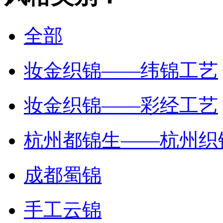
全部
妆金织锦——纬锦工艺
妆金织锦——彩经工艺
杭州都锦生——杭州织
成都蜀锦
手工云锦